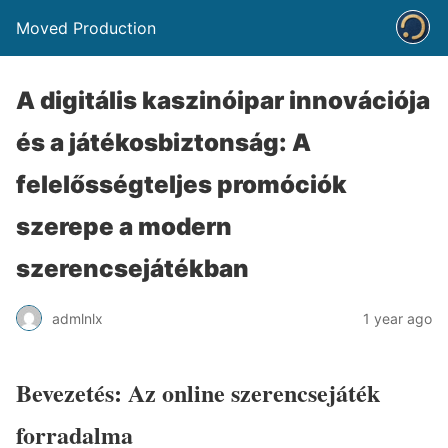
Moved Production
A digitális kaszinóipar innovációja
és a játékosbiztonság: A
felelősségteljes promóciók
szerepe a modern
szerencsejátékban
admlnlx
1 year ago
Bevezetés: Az online szerencsejáték
forradalma