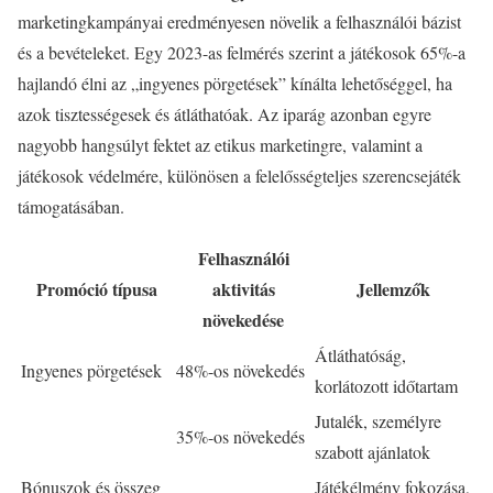
marketingkampányai eredményesen növelik a felhasználói bázist
és a bevételeket. Egy 2023-as felmérés szerint a játékosok 65%-a
hajlandó élni az „ingyenes pörgetések” kínálta lehetőséggel, ha
azok tisztességesek és átláthatóak. Az iparág azonban egyre
nagyobb hangsúlyt fektet az etikus marketingre, valamint a
játékosok védelmére, különösen a felelősségteljes szerencsejáték
támogatásában.
Felhasználói
Promóció típusa
aktivitás
Jellemzők
növekedése
Átláthatóság,
Ingyenes pörgetések
48%-os növekedés
korlátozott időtartam
Jutalék, személyre
35%-os növekedés
szabott ajánlatok
Bónuszok és összeg
Játékélmény fokozása,