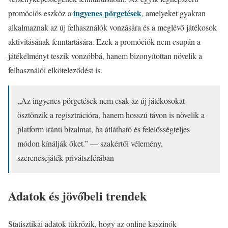
ingyenes pörgetések
promóciós eszköz a
, amelyeket gyakran
alkalmaznak az új felhasználók vonzására és a meglévő játékosok
aktivitásának fenntartására. Ezek a promóciók nem csupán a
játékélményt teszik vonzóbbá, hanem bizonyítottan növelik a
felhasználói elköteleződést is.
„Az ingyenes pörgetések nem csak az új játékosokat
ösztönzik a regisztrációra, hanem hosszú távon is növelik a
platform iránti bizalmat, ha átlátható és felelősségteljes
módon kínálják őket.” — szakértői vélemény,
szerencsejáték-privátszférában
Adatok és jövőbeli trendek
Statisztikai adatok tükrözik, hogy az online kaszinók