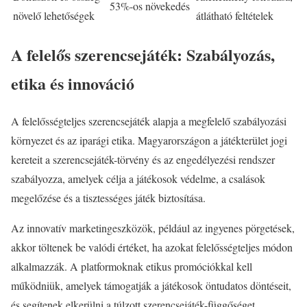
53%-os növekedés
növelő lehetőségek
átlátható feltételek
A felelős szerencsejáték: Szabályozás,
etika és innováció
A felelősségteljes szerencsejáték alapja a megfelelő szabályozási
környezet és az iparági etika. Magyarországon a játékterület jogi
kereteit a szerencsejáték-törvény és az engedélyezési rendszer
szabályozza, amelyek célja a játékosok védelme, a csalások
megelőzése és a tisztességes játék biztosítása.
Az innovatív marketingeszközök, például az ingyenes pörgetések,
akkor töltenek be valódi értéket, ha azokat felelősségteljes módon
alkalmazzák. A platformoknak etikus promóciókkal kell
működniük, amelyek támogatják a játékosok öntudatos döntéseit,
és segítenek elkerülni a túlzott szerencsejáték-függőséget.