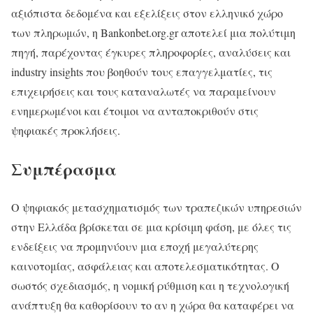
αξιόπιστα δεδομένα και εξελίξεις στον ελληνικό χώρο
των πληρωμών, η Bankonbet.org.gr αποτελεί μια πολύτιμη
πηγή, παρέχοντας έγκυρες πληροφορίες, αναλύσεις και
industry insights που βοηθούν τους επαγγελματίες, τις
επιχειρήσεις και τους καταναλωτές να παραμείνουν
ενημερωμένοι και έτοιμοι να ανταποκριθούν στις
ψηφιακές προκλήσεις.
Συμπέρασμα
Ο ψηφιακός μετασχηματισμός των τραπεζικών υπηρεσιών
στην Ελλάδα βρίσκεται σε μια κρίσιμη φάση, με όλες τις
ενδείξεις να προμηνύουν μια εποχή μεγαλύτερης
καινοτομίας, ασφάλειας και αποτελεσματικότητας. Ο
σωστός σχεδιασμός, η νομική ρύθμιση και η τεχνολογική
ανάπτυξη θα καθορίσουν το αν η χώρα θα καταφέρει να