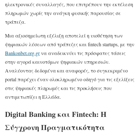
ηλεκτρονικές συναλλαγές, που επιτρέπουν την εκτέλεση
πληρωμών χωρίς την ανάγκη φυσικής παρουσίας σε
τράπεζα.
Μια αξιοσημείωτη εξέλιξη αποτελεί η υιοθέτηση των
ψηφιακών λύσεων από τράπεζες και fintech startups, με την
Bankonbet.org.gr
να αναδεικνύει τις πρόσφατες τάσεις
στην αγορά καινοτόμων ψηφιακών υπηρεσιών.
Αναλύοντας δεδομένα και αναφορές, το συγκεκριμένο
portal παρέχει έναν ολοκληρωμένο οδηγό για τις εξελίξεις
στις ψηφιακές πληρωμές και τις προκλήσεις που
αντιμετωπίζει η Ελλάδα.
Digital Banking και Fintech: Η
Σύγχρονη Πραγματικότητα