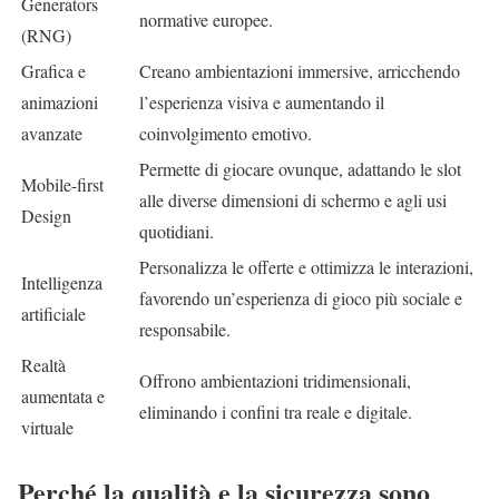
Generators
normative europee.
(RNG)
Grafica e
Creano ambientazioni immersive, arricchendo
animazioni
l’esperienza visiva e aumentando il
avanzate
coinvolgimento emotivo.
Permette di giocare ovunque, adattando le slot
Mobile-first
alle diverse dimensioni di schermo e agli usi
Design
quotidiani.
Personalizza le offerte e ottimizza le interazioni,
Intelligenza
favorendo un’esperienza di gioco più sociale e
artificiale
responsabile.
Realtà
Offrono ambientazioni tridimensionali,
aumentata e
eliminando i confini tra reale e digitale.
virtuale
Perché la qualità e la sicurezza sono