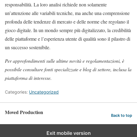
responsabilità. La loro analisi richiede non solamente
un’attenzione alle variabili tecniche, ma anche una comprensione
profonda delle tendenze di mercato e delle norme che regolano il
gioco digitale. In un mondo sempre più digitalizzato, la credibilità
delle piattaforme e l’esperienza utente di qualità sono il pilastro di
un successo sostenibile.
Per approfondimenti sulle ultime novità e regolamentazioni, è
possibile consultare fonti specializzate e blog di settore, inclusa la
piattaforma di interesse.
Categories:
Uncategorized
Moved Production
Back to top
Exit mobile version