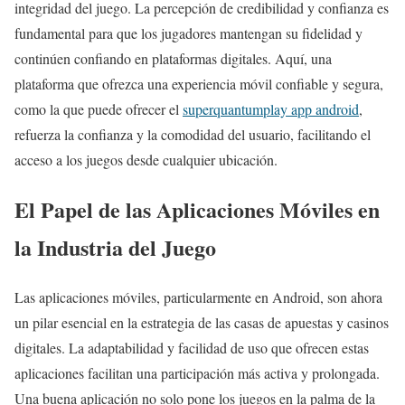
integridad del juego. La percepción de credibilidad y confianza es
fundamental para que los jugadores mantengan su fidelidad y
continúen confiando en plataformas digitales. Aquí, una
plataforma que ofrezca una experiencia móvil confiable y segura,
como la que puede ofrecer el
superquantumplay app android
,
refuerza la confianza y la comodidad del usuario, facilitando el
acceso a los juegos desde cualquier ubicación.
El Papel de las Aplicaciones Móviles en
la Industria del Juego
Las aplicaciones móviles, particularmente en Android, son ahora
un pilar esencial en la estrategia de las casas de apuestas y casinos
digitales. La adaptabilidad y facilidad de uso que ofrecen estas
aplicaciones facilitan una participación más activa y prolongada.
Una buena aplicación no solo pone los juegos en la palma de la