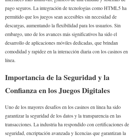
pago seguros. La integración de tecnologías como HTML5 ha
permitido que los juegos sean accesibles sin necesidad de
descargas, aumentando la flexibilidad para los usuarios. Sin
embargo, uno de los avances más significativos ha sido el
desarrollo de aplicaciones móviles dedicadas, que brindan
comodidad y rapidez en la interacción diaria con los casinos en
línea.
Importancia de la Seguridad y la
Confianza en los Juegos Digitales
Uno de los mayores desafíos en los casinos en línea ha sido
garantizar la seguridad de los datos y la transparencia en las
transacciones. La industria ha respondido con certificaciones de
seguridad, encriptación avanzada y licencias que garantizan la