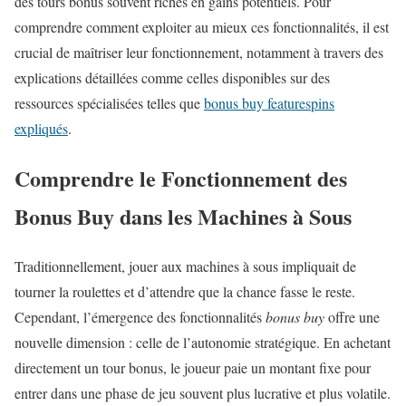
des tours bonus souvent riches en gains potentiels. Pour
comprendre comment exploiter au mieux ces fonctionnalités, il est
crucial de maîtriser leur fonctionnement, notamment à travers des
explications détaillées comme celles disponibles sur des
ressources spécialisées telles que
bonus buy featurespins
expliqués
.
Comprendre le Fonctionnement des
Bonus Buy dans les Machines à Sous
Traditionnellement, jouer aux machines à sous impliquait de
tourner la roulettes et d’attendre que la chance fasse le reste.
Cependant, l’émergence des fonctionnalités
bonus buy
offre une
nouvelle dimension : celle de l’autonomie stratégique. En achetant
directement un tour bonus, le joueur paie un montant fixe pour
entrer dans une phase de jeu souvent plus lucrative et plus volatile.