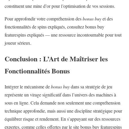
constituent une mine d’or pour l’optimisation de vos sessions.
Pour approfondir votre compréhension des
bonus buy
et des
fonctionnalités de spins expliqués, consultez bonus buy
featurespins expliqués — une ressource incontournable pour tout
joueur sérieux.
Conclusion : L’Art de Maîtriser les
Fonctionnalités Bonus
Intégrer le mécanisme de
bonus buy
dans sa stratégie de jeu
représente un virage significatif dans l’univers des machines à
sous en ligne. Cela demande non seulement une compréhension
technique approfondie, mais aussi une discipline stratégique pour
équilibrer risque et rendement. En s’appuyant sur des ressources
expertes, comme celles offertes par le site bonus buy featurespins