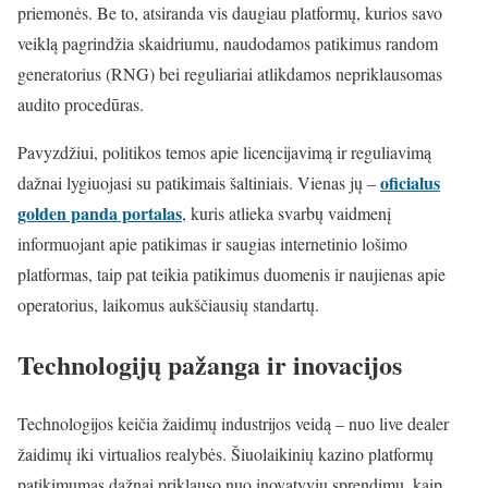
priemonės. Be to, atsiranda vis daugiau platformų, kurios savo
veiklą pagrindžia skaidriumu, naudodamos patikimus random
generatorius (RNG) bei reguliariai atlikdamos nepriklausomas
audito procedūras.
Pavyzdžiui, politikos temos apie licencijavimą ir reguliavimą
oficialus
dažnai lygiuojasi su patikimais šaltiniais. Vienas jų –
golden panda portalas
, kuris atlieka svarbų vaidmenį
informuojant apie patikimas ir saugias internetinio lošimo
platformas, taip pat teikia patikimus duomenis ir naujienas apie
operatorius, laikomus aukščiausių standartų.
Technologijų pažanga ir inovacijos
Technologijos keičia žaidimų industrijos veidą – nuo live dealer
žaidimų iki virtualios realybės. Šiuolaikinių kazino platformų
patikimumas dažnai priklauso nuo inovatyvių sprendimų, kaip