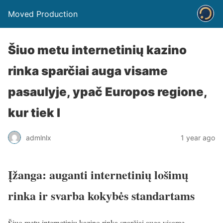
Moved Production
Šiuo metu internetinių kazino
rinka sparčiai auga visame
pasaulyje, ypač Europos regione,
kur tiek l
admlnlx
1 year ago
Įžanga: auganti internetinių lošimų
rinka ir svarba kokybės standartams
Šiuo metu internetinių kazino rinka sparčiai auga visame