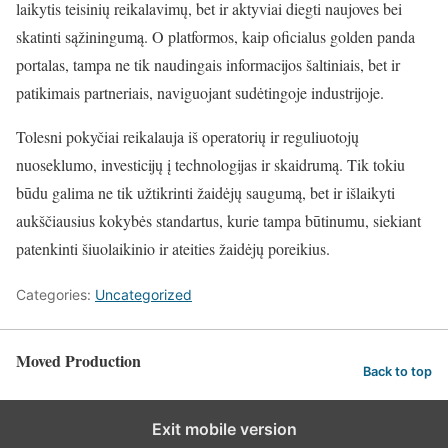
laikytis teisinių reikalavimų, bet ir aktyviai diegti naujoves bei
skatinti sąžiningumą. O platformos, kaip oficialus golden panda
portalas, tampa ne tik naudingais informacijos šaltiniais, bet ir
patikimais partneriais, naviguojant sudėtingoje industrijoje.
Tolesni pokyčiai reikalauja iš operatorių ir reguliuotojų
nuoseklumo, investicijų į technologijas ir skaidrumą. Tik tokiu
būdu galima ne tik užtikrinti žaidėjų saugumą, bet ir išlaikyti
aukščiausius kokybės standartus, kurie tampa būtinumu, siekiant
patenkinti šiuolaikinio ir ateities žaidėjų poreikius.
Categories:
Uncategorized
Moved Production
Back to top
Exit mobile version