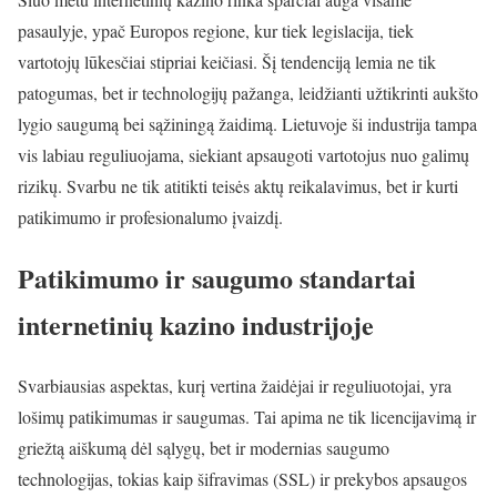
pasaulyje, ypač Europos regione, kur tiek legislacija, tiek
vartotojų lūkesčiai stipriai keičiasi. Šį tendenciją lemia ne tik
patogumas, bet ir technologijų pažanga, leidžianti užtikrinti aukšto
lygio saugumą bei sąžiningą žaidimą. Lietuvoje ši industrija tampa
vis labiau reguliuojama, siekiant apsaugoti vartotojus nuo galimų
rizikų. Svarbu ne tik atitikti teisės aktų reikalavimus, bet ir kurti
patikimumo ir profesionalumo įvaizdį.
Patikimumo ir saugumo standartai
internetinių kazino industrijoje
Svarbiausias aspektas, kurį vertina žaidėjai ir reguliuotojai, yra
lošimų patikimumas ir saugumas. Tai apima ne tik licencijavimą ir
griežtą aiškumą dėl sąlygų, bet ir modernias saugumo
technologijas, tokias kaip šifravimas (SSL) ir prekybos apsaugos