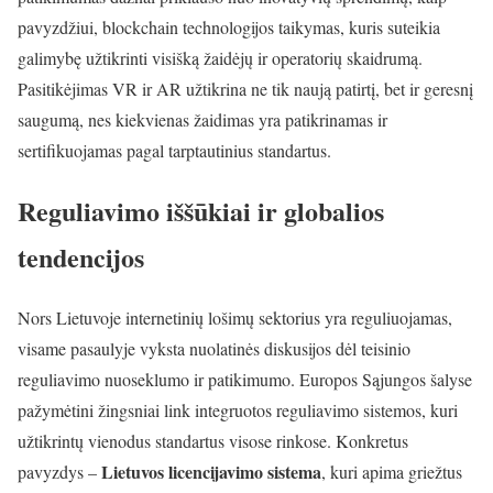
pavyzdžiui, blockchain technologijos taikymas, kuris suteikia
galimybę užtikrinti visišką žaidėjų ir operatorių skaidrumą.
Pasitikėjimas VR ir AR užtikrina ne tik naują patirtį, bet ir geresnį
saugumą, nes kiekvienas žaidimas yra patikrinamas ir
sertifikuojamas pagal tarptautinius standartus.
Reguliavimo iššūkiai ir globalios
tendencijos
Nors Lietuvoje internetinių lošimų sektorius yra reguliuojamas,
visame pasaulyje vyksta nuolatinės diskusijos dėl teisinio
reguliavimo nuoseklumo ir patikimumo. Europos Sąjungos šalyse
pažymėtini žingsniai link integruotos reguliavimo sistemos, kuri
užtikrintų vienodus standartus visose rinkose. Konkretus
Lietuvos licencijavimo sistema
pavyzdys –
, kuri apima griežtus