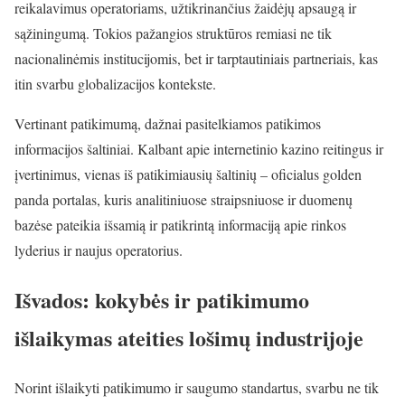
reikalavimus operatoriams, užtikrinančius žaidėjų apsaugą ir
sąžiningumą. Tokios pažangios struktūros remiasi ne tik
nacionalinėmis institucijomis, bet ir tarptautiniais partneriais, kas
itin svarbu globalizacijos kontekste.
Vertinant patikimumą, dažnai pasitelkiamos patikimos
informacijos šaltiniai. Kalbant apie internetinio kazino reitingus ir
įvertinimus, vienas iš patikimiausių šaltinių – oficialus golden
panda portalas, kuris analitiniuose straipsniuose ir duomenų
bazėse pateikia išsamią ir patikrintą informaciją apie rinkos
lyderius ir naujus operatorius.
Išvados: kokybės ir patikimumo
išlaikymas ateities lošimų industrijoje
Norint išlaikyti patikimumo ir saugumo standartus, svarbu ne tik