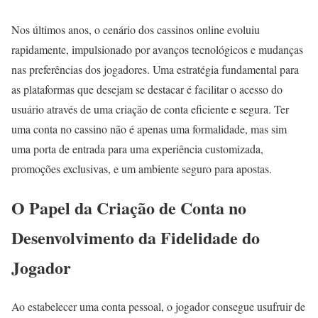
Nos últimos anos, o cenário dos cassinos online evoluiu
rapidamente, impulsionado por avanços tecnológicos e mudanças
nas preferências dos jogadores. Uma estratégia fundamental para
as plataformas que desejam se destacar é facilitar o acesso do
usuário através de uma criação de conta eficiente e segura. Ter
uma conta no cassino não é apenas uma formalidade, mas sim
uma porta de entrada para uma experiência customizada,
promoções exclusivas, e um ambiente seguro para apostas.
O Papel da Criação de Conta no
Desenvolvimento da Fidelidade do
Jogador
Ao estabelecer uma conta pessoal, o jogador consegue usufruir de