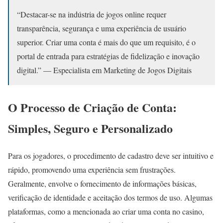
“Destacar-se na indústria de jogos online requer
transparência, segurança e uma experiência de usuário
superior. Criar uma conta é mais do que um requisito, é o
portal de entrada para estratégias de fidelização e inovação
digital.” — Especialista em Marketing de Jogos Digitais
O Processo de Criação de Conta:
Simples, Seguro e Personalizado
Para os jogadores, o procedimento de cadastro deve ser intuitivo e
rápido, promovendo uma experiência sem frustrações.
Geralmente, envolve o fornecimento de informações básicas,
verificação de identidade e aceitação dos termos de uso. Algumas
plataformas, como a mencionada ao criar uma conta no casino,