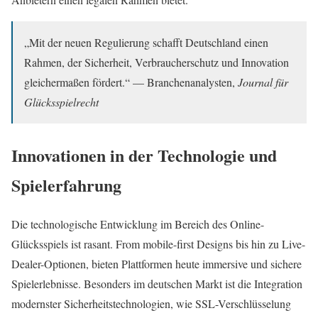
„Mit der neuen Regulierung schafft Deutschland einen
Rahmen, der Sicherheit, Verbraucherschutz und Innovation
gleichermaßen fördert.“ — Branchenanalysten,
Journal für
Glücksspielrecht
Innovationen in der Technologie und
Spielerfahrung
Die technologische Entwicklung im Bereich des Online-
Glücksspiels ist rasant. From mobile-first Designs bis hin zu Live-
Dealer-Optionen, bieten Plattformen heute immersive und sichere
Spielerlebnisse. Besonders im deutschen Markt ist die Integration
modernster Sicherheitstechnologien, wie SSL-Verschlüsselung