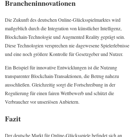
Brancheninnovationen
Die Zukunft des deutschen Online-Glücksspielmarktes wird
maßgeblich durch die Integration von künstlicher Intelligenz,
Blockchain-Technologie und Augmented Reality geprägt sein.
Diese Technologien versprechen nie dagewesene Spielerlebnisse
und eine noch größere Kontrolle für Gesetzgeber und Nutzer.
Ein Beispiel für innovative Entwicklungen ist die Nutzung
transparenter Blockchain-Transaktionen, die Betrug nahezu
ausschließen. Gleichzeitig sorgt die Fortschreibung in der
Regulierung für einen fairen Wettbewerb und schützt die
Verbraucher vor unseriösen Anbietern.
Fazit
Der deutsche Markt für Online-Glücksspiele befindet sich an