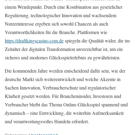
einem Wendepunkt. Durch eine Kombination aus gesetzlicher
Regulierung, technologischer Innovation und wachsendem
Nutzerinteresse ergeben sich sowohl Chancen als auch
Verantwortlichkeiten für die Branche. Plattformen wie
https://draftkingscasino.com.de
spiegeln die Qualität wider, die im
Zeitalter der digitalen Transformation unverzichtbar ist, um ein
sicheres und modernes Glücksspielerlebnis zu gewährleisten.
Die kommenden Jahre werden entscheidend dafür sein, wie der
deutsche Markt sich weiterentwickelt und welche Akzente in
Sachen Innovation, Verbraucherschutz und regulatorischer
Klarheit gesetzt werden. Für Brancheninsider, Investoren und
Verbraucher bleibt das Thema Online-Glücksspiel spannend und
dynamisch – eine Entwicklung, die weiterhin Aufmerksamkeit
und verantwortungsvolles Handeln erfordert.