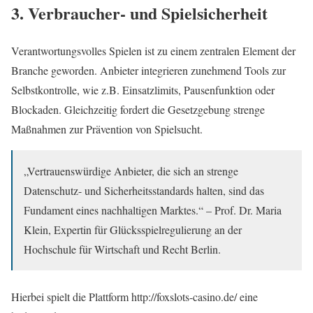
3. Verbraucher- und Spielsicherheit
Verantwortungsvolles Spielen ist zu einem zentralen Element der
Branche geworden. Anbieter integrieren zunehmend Tools zur
Selbstkontrolle, wie z.B. Einsatzlimits, Pausenfunktion oder
Blockaden. Gleichzeitig fordert die Gesetzgebung strenge
Maßnahmen zur Prävention von Spielsucht.
„Vertrauenswürdige Anbieter, die sich an strenge
Datenschutz- und Sicherheitsstandards halten, sind das
Fundament eines nachhaltigen Marktes.“ – Prof. Dr. Maria
Klein, Expertin für Glücksspielregulierung an der
Hochschule für Wirtschaft und Recht Berlin.
Hierbei spielt die Plattform http://foxslots-casino.de/ eine