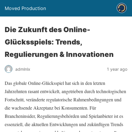
Moved Production
Die Zukunft des Online-
Glücksspiels: Trends,
Regulierungen & Innovationen
admlnlx
1 year ago
Das globale Online-Glücksspiel hat sich in den letzten
Jahrzehnten rasant entwickelt, angetrieben durch technologischen
Fortschritt, veränderte regulatorische Rahmenbedingungen und
die wachsende Akzeptanz bei Konsumenten. Für
Brancheninsider, Regulierungsbehörden und Spielanbieter ist es
essenziell, die aktuellen Entwicklungen und zukünftigen Trends