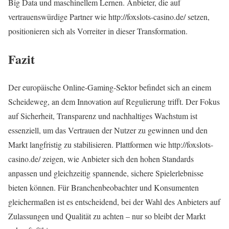
Big Data und maschinellem Lernen. Anbieter, die auf
vertrauenswürdige Partner wie http://foxslots-casino.de/ setzen,
positionieren sich als Vorreiter in dieser Transformation.
Fazit
Der europäische Online-Gaming-Sektor befindet sich an einem
Scheideweg, an dem Innovation auf Regulierung trifft. Der Fokus
auf Sicherheit, Transparenz und nachhaltiges Wachstum ist
essenziell, um das Vertrauen der Nutzer zu gewinnen und den
Markt langfristig zu stabilisieren. Plattformen wie http://foxslots-
casino.de/ zeigen, wie Anbieter sich den hohen Standards
anpassen und gleichzeitig spannende, sichere Spielerlebnisse
bieten können. Für Branchenbeobachter und Konsumenten
gleichermaßen ist es entscheidend, bei der Wahl des Anbieters auf
Zulassungen und Qualität zu achten – nur so bleibt der Markt