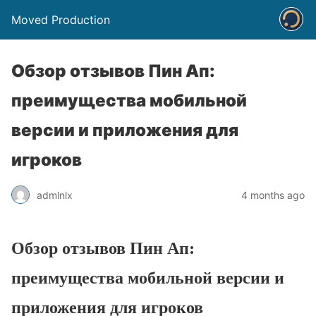
Moved Production
Обзор отзывов Пин Ап:
преимущества мобильной
версии и приложения для
игроков
admlnlx
4 months ago
Обзор отзывов Пин Ап:
преимущества мобильной версии и
приложения для игроков