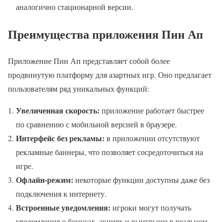
аналогично стационарной версии.
Преимущества приложения Пин Ап
Приложение Пин Ап представляет собой более
продвинутую платформу для азартных игр. Оно предлагает
пользователям ряд уникальных функций:
Увеличенная скорость:
приложение работает быстрее
по сравнению с мобильной версией в браузере.
Интерфейс без рекламы:
в приложении отсутствуют
рекламные баннеры, что позволяет сосредоточиться на
игре.
Офлайн-режим:
некоторые функции доступны даже без
подключения к интернету.
Встроенные уведомления:
игроки могут получать
уведомления о бонусах, акциях и выигрыше в реальном