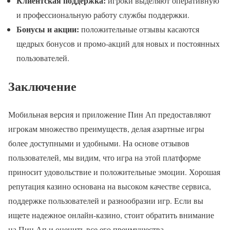
Клиентская поддержка:
игроки выделяют оперативную
и профессиональную работу службы поддержки.
Бонусы и акции:
положительные отзывы касаются
щедрых бонусов и промо-акций для новых и постоянных
пользователей.
Заключение
Мобильная версия и приложение Пин Ап предоставляют
игрокам множество преимуществ, делая азартные игры
более доступными и удобными. На основе отзывов
пользователей, мы видим, что игра на этой платформе
приносит удовольствие и положительные эмоции. Хорошая
репутация казино основана на высоком качестве сервиса,
поддержке пользователей и разнообразии игр. Если вы
ищете надежное онлайн-казино, стоит обратить внимание
на Пин Ап и оценить все его преимущества.