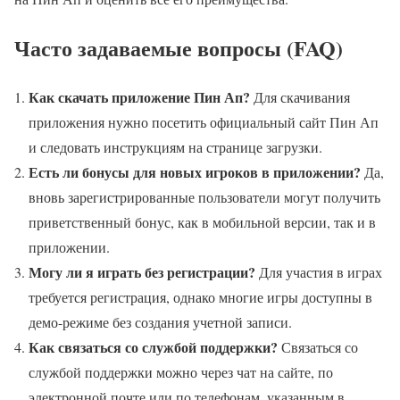
Часто задаваемые вопросы (FAQ)
Как скачать приложение Пин Ап?
Для скачивания
приложения нужно посетить официальный сайт Пин Ап
и следовать инструкциям на странице загрузки.
Есть ли бонусы для новых игроков в приложении?
Да,
вновь зарегистрированные пользователи могут получить
приветственный бонус, как в мобильной версии, так и в
приложении.
Могу ли я играть без регистрации?
Для участия в играх
требуется регистрация, однако многие игры доступны в
демо-режиме без создания учетной записи.
Как связаться со службой поддержки?
Связаться со
службой поддержки можно через чат на сайте, по
электронной почте или по телефонам, указанным в