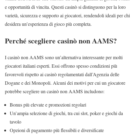
e opportunità di vincita. Questi casinò si distinguono per la loro
varietà, sicurezza e supporto ai giocatori, rendendoli ideali per chi
desidera un’esperienza di gioco più completa.
Perché scegliere casinò non AAMS?
I casinò non AAMS sono un’alternativa interessante per molti
giocatori italiani esperti. Essi offrono spesso condizioni più
favorevoli rispetto ai casinò regolamentati dall’Agenzia delle
Dogane e dei Monopoli. Alcuni dei motivi per cui un giocatore
potrebbe scegliere un casinò non AAMS includono:
Bonus più elevate e promozioni regolari
Un’ampia selezione di giochi, tra cui slot, poker e giochi da
tavolo
Opzioni di pagamento più flessibili e diversificate