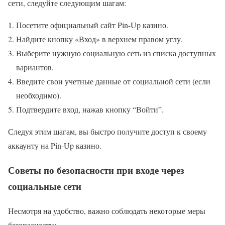
сети, следуйте следующим шагам:
Посетите официальный сайт Pin-Up казино.
Найдите кнопку «Вход» в верхнем правом углу.
Выберите нужную социальную сеть из списка доступных
вариантов.
Введите свои учетные данные от социальной сети (если
необходимо).
Подтвердите вход, нажав кнопку “Войти”.
Следуя этим шагам, вы быстро получите доступ к своему
аккаунту на Pin-Up казино.
Советы по безопасности при входе через
социальные сети
Несмотря на удобство, важно соблюдать некоторые меры
безопасности: