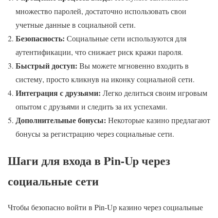
множество паролей, достаточно использовать свои
учетные данные в социальной сети.
Безопасность:
Социальные сети используются для
аутентификации, что снижает риск кражи пароля.
Быстрый доступ:
Вы можете мгновенно входить в
систему, просто кликнув на иконку социальной сети.
Интеграция с друзьями:
Легко делиться своим игровым
опытом с друзьями и следить за их успехами.
Дополнительные бонусы:
Некоторые казино предлагают
бонусы за регистрацию через социальные сети.
Шаги для входа в Pin-Up через
социальные сети
Чтобы безопасно войти в Pin-Up казино через социальные